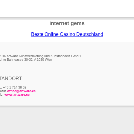
Internet gems
Beste Online Casino Deutschland
2016 artware Kunstvermietung und Kunsthandels GmbH
chte Bahngasse 30-32, A 1030 Wien
TANDORT
.:
+43 1 714 38 62
Mail:
office@artware.cc
L:
www.artware.cc