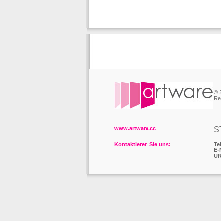
© 
Re
www.artware.cc
S
Kontaktieren Sie uns:
Tel
E-
UR