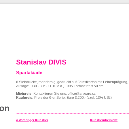
Stanislav DIVIS
Spartakiade
6 Siebdrucke, mehrfarbig, gedruckt auf Feinstkarton mit Leinenprägung, 
Auflage: 1/30 - 30/30 + 10 e.a., 1995 Format: 65 x 50 cm
Mietpreis:
Kontaktieren Sie uns:
office@artware.cc
Kaufpreis:
Preis der 6-er Serie: Euro 3.200,- (zzgl. 13% USt.)
ion
« Vorheriger Künstler
Künstlerübersicht