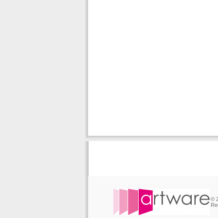
© 
Re