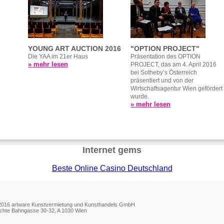
YOUNG ART AUCTION 2016
"OPTION PROJECT"
Die YAA im 21er Haus
Präsentation des OPTION
» mehr lesen
PROJECT, das am 4. April 2016
bei Sotheby’s Österreich
präsentiert und von der
Wirtschaftsagentur Wien gefördert
wurde.
» mehr lesen
Internet gems
Beste Online Casino Deutschland
2016 artware Kunstvermietung und Kunsthandels GmbH
chte Bahngasse 30-32, A 1030 Wien