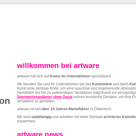
willkommen bei artware
artware hat sich auf
Kunst im Unternehmen
spezialisiert.
Wir beraten Sie und Ihr Unternehmen bei der
Kunstmiete
und beim
Kun
Kunst eine zentrale Rolle, um eine luxuriöse und inspirierende Atmosp
Gemälden bis hin zu aufwendigen Skulpturen trägt Kunst zur einzigarti
Sportwettenanbieter ohne Oasis
nutzen kunstvolle Designs, um ihre P
ion
einladend zu gestalten.
artware ist seit
über 10 Jahren
Marktführer
in Österreich.
Wir sind
unabhängig
und arbeiten mit einer Vielzahl
arrivierter Künstl
zusammen.
artware.news