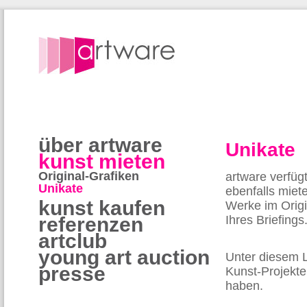
über artware
Unikate
kunst mieten
Original-Grafiken
artware verfüg
Unikate
ebenfalls miet
kunst kaufen
Werke im Origi
referenzen
Ihres Briefings
artclub
young art auction
Unter diesem 
presse
Kunst-Projekt
haben.