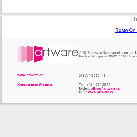
I
Beste Onl
© 2016 artware Kunstvermietung und
Rechte Bahngasse 30-32, A 1030 Wien
www.artware.cc
STANDORT
Kontaktieren Sie uns:
Tel.:
+43 1 714 38 62
E-Mail:
office@artware.cc
URL:
www.artware.cc