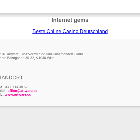
Internet gems
Beste Online Casino Deutschland
2016 artware Kunstvermietung und Kunsthandels GmbH
chte Bahngasse 30-32, A 1030 Wien
TANDORT
.:
+43 1 714 38 62
Mail:
office@artware.cc
L:
www.artware.cc