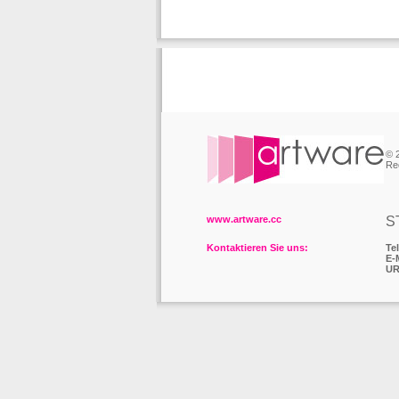
© 
Re
www.artware.cc
S
Kontaktieren Sie uns:
Tel
E-
UR