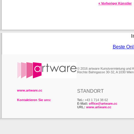
« Vorheriger Künstler
I
Beste Onl
© 2016 artware Kunstvermietung und
Rechte Bahngasse 30-32, A 1030 Wien
www.artware.cc
STANDORT
Kontaktieren Sie uns:
Tel.:
+43 1 714 38 62
E-Mail:
office@artware.cc
URL:
www.artware.cc