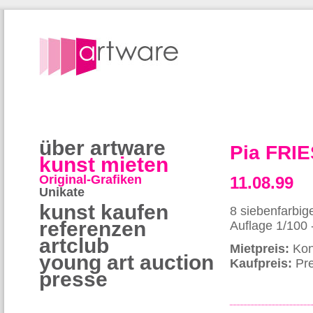
über artware
Pia FRI
kunst mieten
Original-Grafiken
11.08.99
Unikate
kunst kaufen
8 siebenfarbig
referenzen
Auflage 1/100 
artclub
Mietpreis:
Kon
young art auction
Kaufpreis:
Pre
presse