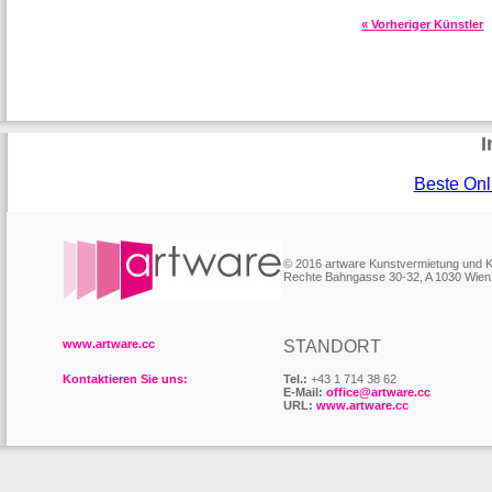
« Vorheriger Künstler
I
Beste Onl
© 2016 artware Kunstvermietung und
Rechte Bahngasse 30-32, A 1030 Wien
www.artware.cc
STANDORT
Kontaktieren Sie uns:
Tel.:
+43 1 714 38 62
E-Mail:
office@artware.cc
URL:
www.artware.cc