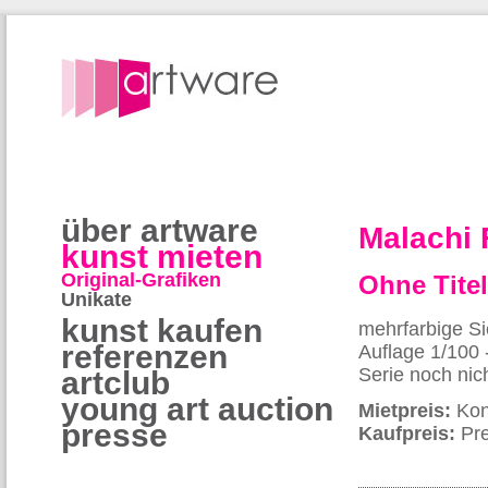
über artware
Malachi
kunst mieten
Original-Grafiken
Ohne Tite
Unikate
kunst kaufen
mehrfarbige Si
referenzen
Auflage 1/100 
Serie noch nich
artclub
young art auction
Mietpreis:
Kon
presse
Kaufpreis:
Pre