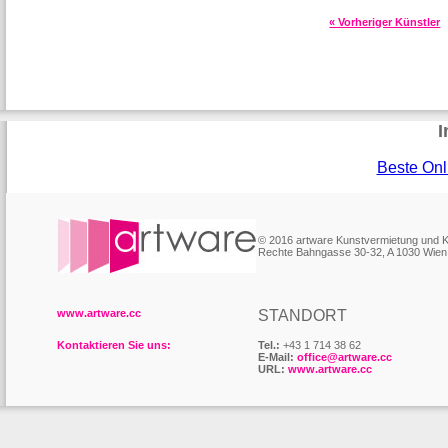
« Vorheriger Künstler
I
Beste Onl
© 2016 artware Kunstvermietung und
Rechte Bahngasse 30-32, A 1030 Wien
www.artware.cc
STANDORT
Kontaktieren Sie uns:
Tel.:
+43 1 714 38 62
E-Mail:
office@artware.cc
URL:
www.artware.cc