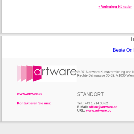
« Vorheriger Künstler
I
Beste Onl
© 2016 artware Kunstvermietung und
Rechte Bahngasse 30-32, A 1030 Wien
www.artware.cc
STANDORT
Kontaktieren Sie uns:
Tel.:
+43 1 714 38 62
E-Mail:
office@artware.cc
URL:
www.artware.cc