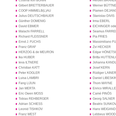
Cosima von BONIN
Herbert BRAND
Gilbert BRETTERBAUER
Werner BÜTTN
COOP HIMMELB(L)AU
Plamen DEJANO
Julius DEUTSCHBAUER
Stanislav DIVIS
Günther DOMENIG
Irma EBERL
David EBMER
EICHINGER od
Malachi FARRELL
Seamus FARRE
Richard FLEISSNER
Pia FRIES
Ernst J. FUCHS
Massimiliano 
Franz GRAF
Zvi HECKER
HERZOG & de MEURON
Edgar HÖNET
Ika HUBER
Britta HUTTEN
Ieva ILTNERE
Johanna KAND
Christian KATT
Josef KERN
Peter KOGLER
Rüdiger LAINE
Luisa LAMBRI
Daniel LIBESKI
Fang LIJUN
Thom MAYNE
Jan MERTA
Enrico MIRALLE
Eric Owen MOSS
Camé PINÓS
Tobias REHBERGER
Georg SALNER
Adrian SCHIESS
Beatrix SUNKO
Leonid TISHKOV
Hans WEIGAND
Franz WEST
Lebbeus WOOD