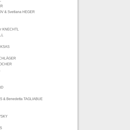
L
ER
V & Svetlana HEGER
er KNECHTL
LL
FUKSAS
SCHLÄGER
LOCHER
L
R
ND
S & Benedetta TAGLIABUE
VSKY
S