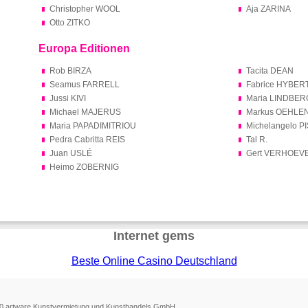
Christopher WOOL
Aja ZARINA
Otto ZITKO
Europa Editionen
Rob BIRZA
Tacita DEAN
Seamus FARRELL
Fabrice HYBER
Jussi KIVI
Maria LINDBER
Michael MAJERUS
Markus OEHLE
Maria PAPADIMITRIOU
Michelangelo 
Pedra Cabritta REIS
Tal R.
Juan USLÉ
Gert VERHOEV
Heimo ZOBERNIG
Internet gems
Beste Online Casino Deutschland
0 artware Kunstvermietung und Kunsthandels GmbH