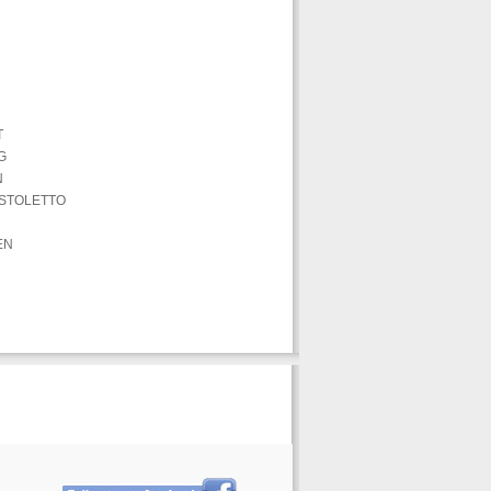
T
G
N
PISTOLETTO
EN