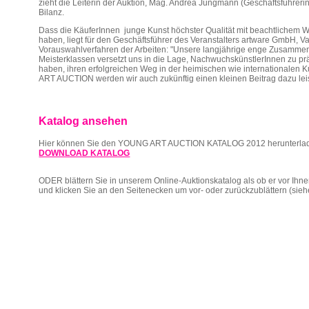
zieht die Leiterin der Auktion, Mag. Andrea Jungmann (Geschäftsführerin
Bilanz.
Dass die KäuferInnen junge Kunst höchster Qualität mit beachtlichem We
haben, liegt für den Geschäftsführer des Veranstalters artware GmbH, 
Vorauswahlverfahren der Arbeiten: "Unsere langjährige enge Zusammena
Meisterklassen versetzt uns in die Lage, NachwuchskünstlerInnen zu prä
haben, ihren erfolgreichen Weg in der heimischen wie internationalen
ART AUCTION werden wir auch zukünftig einen kleinen Beitrag dazu lei
Katalog ansehen
Hier können Sie den YOUNG ART AUCTION KATALOG 2012 herunterla
DOWNLOAD KATALOG
ODER blättern Sie in unserem Online-Auktionskatalog als ob er vor Ihn
und klicken Sie an den Seitenecken um vor- oder zurückzublättern (sieh