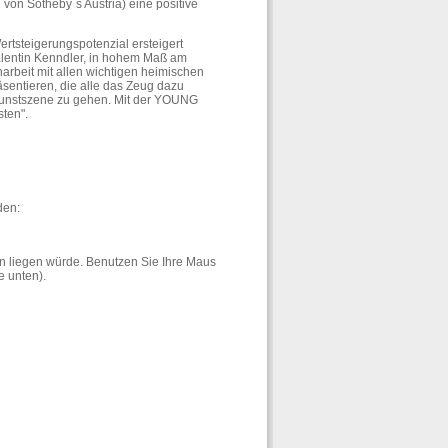
 von Sotheby´s Austria) eine positive
rtsteigerungspotenzial ersteigert
Valentin Kenndler, in hohem Maß am
rbeit mit allen wichtigen heimischen
sentieren, die alle das Zeug dazu
 Kunstszene zu gehen. Mit der YOUNG
sten".
den:
en liegen würde. Benutzen Sie Ihre Maus
e unten).