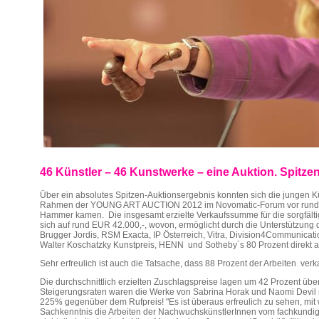
46 Künstler – 46 Kunstwerke – eine Auktion. Spitz
Über ein absolutes Spitzen-Auktionsergebnis konnten sich die jungen K
Rahmen der YOUNG ART AUCTION 2012 im Novomatic-Forum vor rund 
Hammer kamen. Die insgesamt erzielte Verkaufssumme für die sorgfälti
sich auf rund EUR 42.000,-, wovon, ermöglicht durch die Unterstützun
Brugger Jordis, RSM Exacta, IP Österreich, Vitra, Division4Communicat
Walter Koschatzky Kunstpreis, HENN und Sotheby´s 80 Prozent direkt an
Sehr erfreulich ist auch die Tatsache, dass 88 Prozent der Arbeiten ver
Die durchschnittlich erzielten Zuschlagspreise lagen um 42 Prozent übe
Steigerungsraten waren die Werke von Sabrina Horak und Naomi Devil 
225% gegenüber dem Rufpreis! "Es ist überaus erfreulich zu sehen, mit
Sachkenntnis die Arbeiten der NachwuchskünstlerInnen vom fachkun