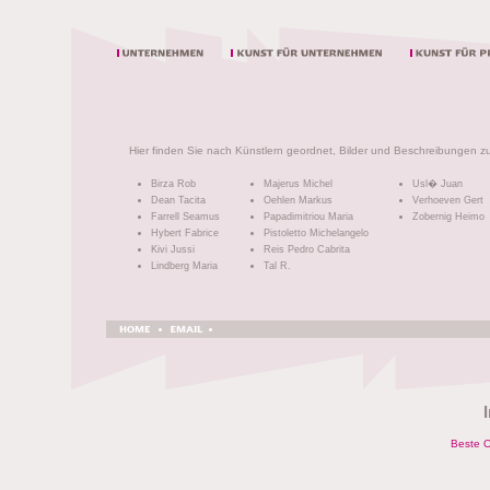
Hier finden Sie nach Künstlern geordnet, Bilder und Beschreibungen zu
Birza Rob
Majerus Michel
Usl� Juan
Dean Tacita
Oehlen Markus
Verhoeven Gert
Farrell Seamus
Papadimitriou Maria
Zobernig Heimo
Hybert Fabrice
Pistoletto Michelangelo
Kivi Jussi
Reis Pedro Cabrita
Lindberg Maria
Tal R.
Beste O