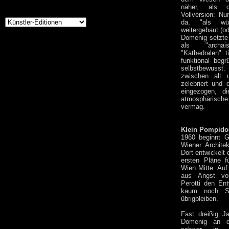
näher, als di
Vollversion: Nu
da, "als wü
weitergebaut (od
Domenig setzte 
als "archa
"Kathedralen" ti
funktional beg
selbstbewusst
zwischen alt 
zelebriert und
eingezogen, d
atmosphärische 
vermag.
Klein Pompido
1960 beginnt 
Wiener Architek
Dort entwickelt 
ersten Pläne f
Wien Mitte. Auf
aus Angst vor 
Perotti den En
kaum noch Sp
übrigbleiben.
Fast dreißig Ja
Domenig an d