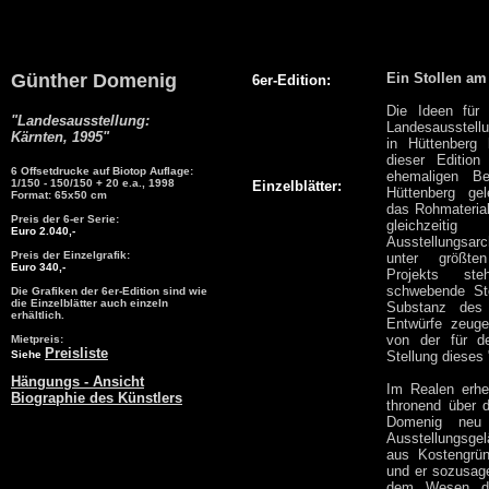
Günther Domenig
Ein Stollen am
6er-Edition:
Die Ideen für
"Landesausstellung:
Landesausstell
Kärnten, 1995"
in Hüttenberg
dieser Editio
6 Offsetdrucke auf Biotop Auflage:
ehemaligen B
1/150 - 150/150 + 20 e.a., 1998
Einzelblätter:
Hüttenberg ge
Format: 65x50 cm
das Rohmateria
Preis der 6-er Serie:
gleichzei
Euro 2.040,-
Ausstellungsar
Preis der Einzelgrafik:
unter größten
Euro 340,-
Projekts ste
schwebende Stol
Die Grafiken der 6er-Edition sind wie
die Einzelblätter auch einzeln
Substanz des 
erhältlich.
Entwürfe zeuge
von der für de
Mietpreis:
Preisliste
Siehe
Stellung dieses
Hängungs - Ansicht
Im Realen erhe
Biographie des Künstlers
thronend über 
Domenig neu 
Ausstellungsge
aus Kostengrün
und er sozusag
dem Wesen des