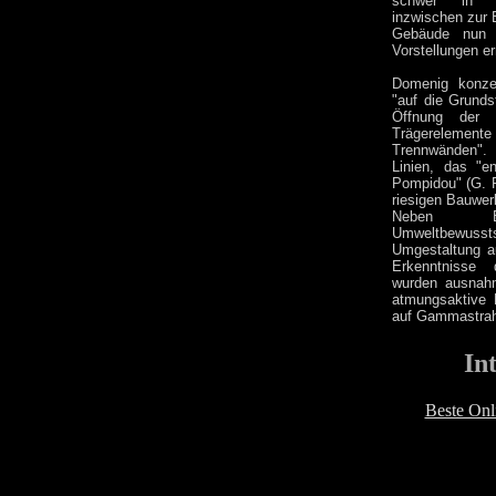
schwer in Mi
inzwischen zur 
Gebäude nun 
Vorstellungen e
Domenig konzen
"auf die Grunds
Öffnung der 
Trägerelemen
Trennwänden". 
Linien, das "e
Pompidou" (G. 
riesigen Bauwer
Neben Ene
Umweltbewusst
Umgestaltung a
Erkenntnisse 
wurden ausnahm
atmungsaktive 
auf Gammastrah
In
Beste Onl